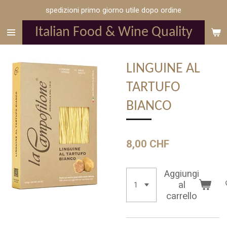
spedizioni primo giorno utile dopo ordine
Vai
al
Italian Food & Wine Quality
contenuto
principale
LINGUINE AL
TARTUFO
BIANCO
8,00 CHF
Aggiungi
al
carrello