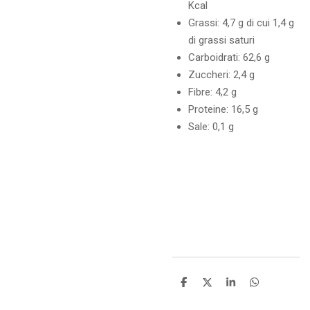
Kcal
Grassi: 4,7 g di cui 1,4 g
di grassi saturi
Carboidrati: 62,6 g
Zuccheri: 2,4 g
Fibre: 4,2 g
Proteine: 16,5 g
Sale: 0,1 g
C
C
C
C
o
o
o
o
n
n
n
n