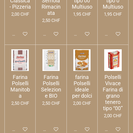
Classica
Semola
tipo 00
tipo 0
- Pizzeria
Rimacin
Multiuso
Multiuso
ata
2,00 CHF
1,95 CHF
1,95 CHF
2,50 CHF
Aggiungi al carrello
Aggiungi al carrello
Aggiungi al carrello
Aggiungi al ca
Farina
Farina
farina
Polselli
Polselli
Polselli
Polselli
Vivace
Manitob
Selezion
ideale
Farina di
a
e BIO
per dolci
grano
tenero
2,50 CHF
2,50 CHF
2,00 CHF
tipo “00”
2,00 CHF
Aggiungi al carrello
Aggiungi al carrello
Aggiungi al carrello
Aggiungi al ca