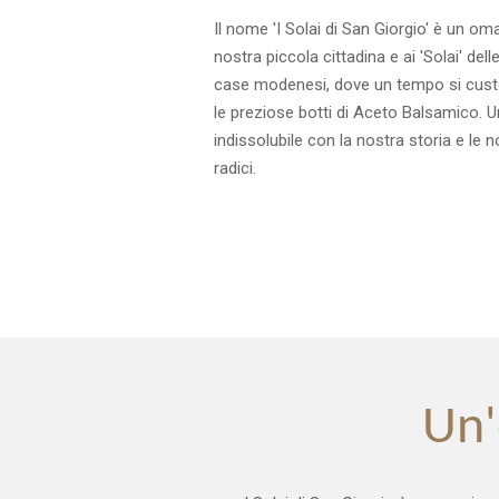
Il nome 'I Solai di San Giorgio' è un om
nostra piccola cittadina e ai 'Solai' del
case modenesi, dove un tempo si cus
le preziose botti di Aceto Balsamico. 
indissolubile con la nostra storia e le n
radici.
Un'