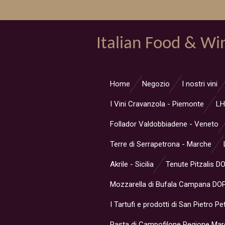
Vai
al
contenuto
Italian Food & Wi
principale
Home
Negozio
I nostri vini
I Vini Cravanzola - Piemonte
LH
Follador Valdobbiadene - Veneto
Terre di Serrapetrona - Marche
Akrile - Sicilia
Tenute Pitzalis D
Mozzarella di Bufala Campana DOP
I Tartufi e prodotti di San Pietro Pe
Pasta di Campofilone Regione Ma