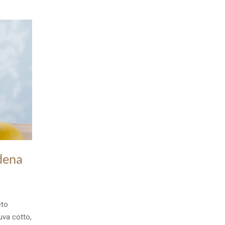
dena
eto
uva cotto,