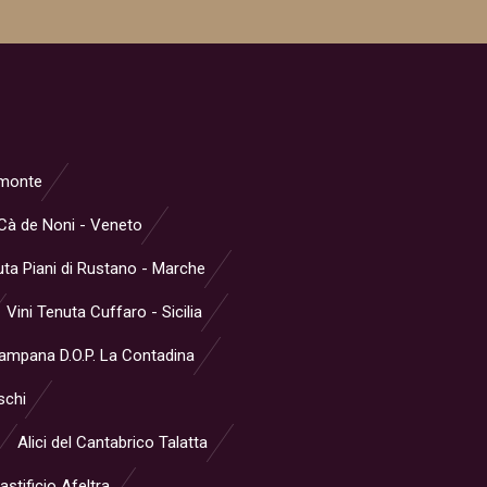
iemonte
Cà de Noni - Veneto
ta Piani di Rustano - Marche
Vini Tenuta Cuffaro - Sicilia
Campana D.O.P. La Contadina
schi
Alici del Cantabrico Talatta
stificio Afeltra