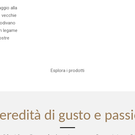
aggio alla
le vecchie
todivano
Un legame
ostre
Esplora i prodotti
eredità di gusto e pass