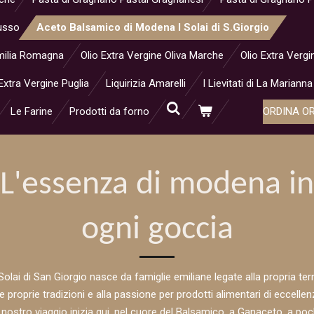
Musso
Aceto Balsamico di Modena I Solai di S.Giorgio
 Emilia Romagna
Olio Extra Vergine Oliva Marche
Olio Extra Vergi
Extra Vergine Puglia
Liquirizia Amarelli
I Lievitati di La Marianna
Le Farine
Prodotti da forno
ORDINA O
L'essenza di modena in
ogni goccia
 Solai di San Giorgio nasce da famiglie emiliane legate alla propria terr
le proprie tradizioni e alla passione per prodotti alimentari di eccellen
l nostro viaggio inizia qui, nel cuore del Balsamico, a Ganaceto, a poc