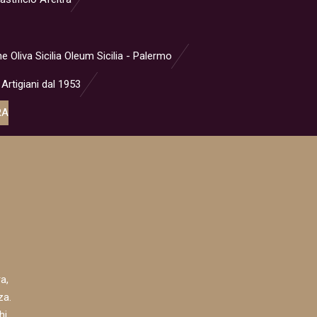
ne Oliva Sicilia Oleum Sicilia - Palermo
 Artigiani dal 1953
RA
a,
za.
hi