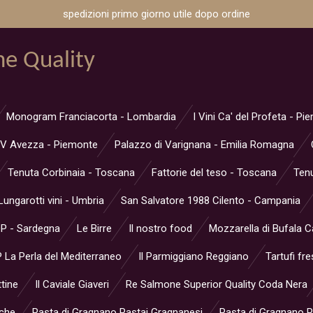
spedizioni primo giorno utile dopo ordine
ne Quality
Monogram Franciacorta - Lombardia
I Vini Ca' del Profeta - P
V Avezza - Piemonte
Palazzo di Varignana - Emilia Romagna
Tenuta Corbinaia - Toscana
Fattorie del teso - Toscana
Tenu
Lungarotti vini - Umbria
San Salvatore 1988 Cilento - Campania
OP - Sardegna
Le Birre
Il nostro food
Mozzarella di Bufala 
 La Perla del Mediterraneo
Il Parmiggiano Reggiano
Tartufi fre
ttine
Il Caviale Giaveri
Re Salmone Superior Quality Coda Nera
rche
Pasta di Gragnano Pastai Gragnanesi
Pasta di Gragnano Pa