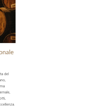
ionale
ta del
ano,
ima
ernale,
tti,
ccellenza.