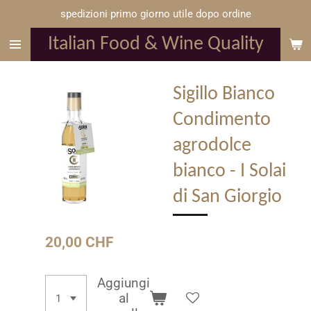
spedizioni primo giorno utile dopo ordine
Vai
al
Italian Food & Wine Quality
contenuto
principale
Sigillo Bianco
Condimento
agrodolce
bianco - I Solai
di San Giorgio
20,00 CHF
Aggiungi
al