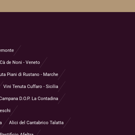
Piemonte
Cà de Noni - Veneto
uta Piani di Rustano - Marche
Vini Tenuta Cuffaro - Sicilia
 Campana D.O.P. La Contadina
reschi
a
Alici del Cantabrico Talatta
astificio Afeltra