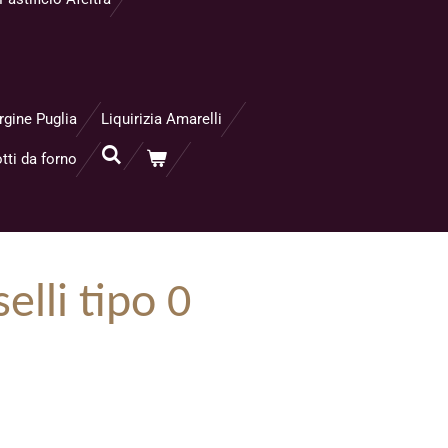
rgine Puglia
Liquirizia Amarelli
tti da forno
elli tipo 0