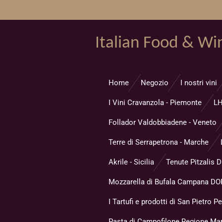
Vai
al
contenuto
Italian Food & Wi
principale
Home
Negozio
I nostri vini
I Vini Cravanzola - Piemonte
LH
Follador Valdobbiadene - Veneto
Terre di Serrapetrona - Marche
Akrile - Sicilia
Tenute Pitzalis 
Mozzarella di Bufala Campana DOP
I Tartufi e prodotti di San Pietro Pe
Pasta di Campofilone Regione Ma