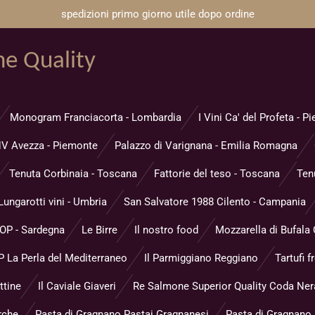
spedizioni primo giorno utile dopo ordine
ne Quality
Monogram Franciacorta - Lombardia
I Vini Ca' del Profeta - 
V Avezza - Piemonte
Palazzo di Varignana - Emilia Romagna
Tenuta Corbinaia - Toscana
Fattorie del teso - Toscana
Ten
Lungarotti vini - Umbria
San Salvatore 1988 Cilento - Campania
DOP - Sardegna
Le Birre
Il nostro food
Mozzarella di Bufala
 La Perla del Mediterraneo
Il Parmiggiano Reggiano
Tartufi f
ttine
Il Caviale Giaveri
Re Salmone Superior Quality Coda Ner
rche
Pasta di Gragnano Pastai Gragnanesi
Pasta di Gragnano P