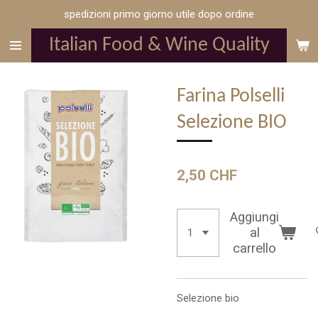
spedizioni primo giorno utile dopo ordine
Vai
al
Italian Food & Wine Quality
contenuto
principale
Farina Polselli
Selezione BIO
2,50 CHF
Aggiungi
al
carrello
Selezione bio