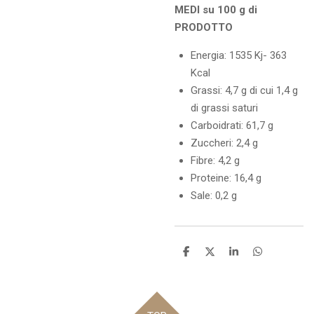
MEDI su 100 g di
PRODOTTO
Energia: 1535 Kj- 363
Kcal
Grassi: 4,7 g di cui 1,4 g
di grassi saturi
Carboidrati: 61,7 g
Zuccheri: 2,4 g
Fibre: 4,2 g
Proteine: 16,4 g
Sale: 0,2 g
C
C
C
C
o
o
o
o
n
n
n
n
d
d
d
d
i
i
i
i
v
v
v
v