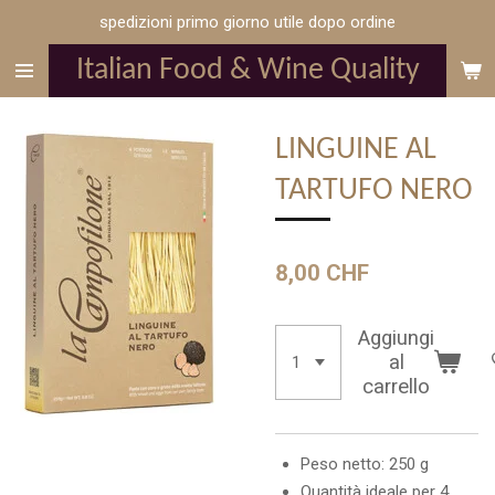
spedizioni primo giorno utile dopo ordine
Vai
al
Italian Food & Wine Quality
contenuto
principale
LINGUINE AL
TARTUFO NERO
8,00 CHF
Aggiungi
al
carrello
Peso netto: 250 g
Quantità ideale per 4