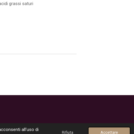
acidi grassi saturi
Fornito da
Webador
acconsenti all'uso di
Rifiuta
Accettare