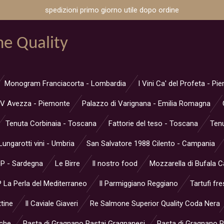
spedizioni primo giorno utile dopo ordine
ne Quality
Monogram Franciacorta - Lombardia
I Vini Ca' del Profeta - P
V Avezza - Piemonte
Palazzo di Varignana - Emilia Romagna
Tenuta Corbinaia - Toscana
Fattorie del teso - Toscana
Tenu
Lungarotti vini - Umbria
San Salvatore 1988 Cilento - Campania
OP - Sardegna
Le Birre
Il nostro food
Mozzarella di Bufala 
 La Perla del Mediterraneo
Il Parmiggiano Reggiano
Tartufi fre
ttine
Il Caviale Giaveri
Re Salmone Superior Quality Coda Nera
rche
Pasta di Gragnano Pastai Gragnanesi
Pasta di Gragnano Pa