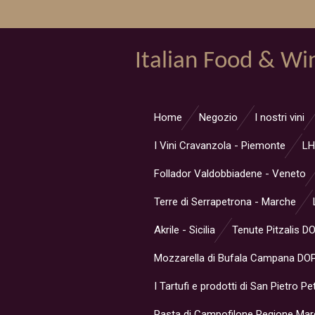
Vai
al
contenuto
Italian Food & Wi
principale
Home
Negozio
I nostri vini
I Vini Cravanzola - Piemonte
LH
Follador Valdobbiadene - Veneto
Terre di Serrapetrona - Marche
Akrile - Sicilia
Tenute Pitzalis D
Mozzarella di Bufala Campana DOP
I Tartufi e prodotti di San Pietro Pe
Pasta di Campofilone Regione Ma