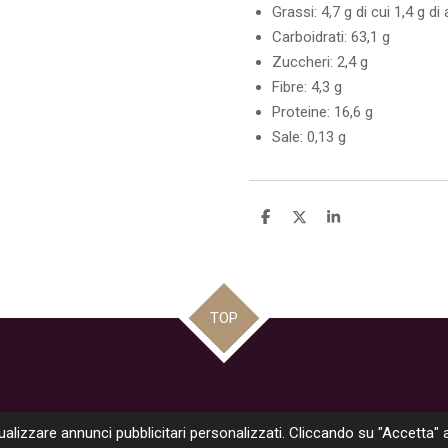
Grassi: 4,7 g di cui 1,4 g di 
Carboidrati: 63,1 g
Zuccheri: 2,4 g
Fibre: 4,3 g
Proteine: 16,6 g
Sale: 0,13 g
C
C
C
o
o
o
n
n
n
d
d
d
i
i
i
v
v
v
i
i
i
TOP
d
d
d
i
i
i
sualizzare annunci pubblicitari personalizzati. Cliccando su "Accetta" 