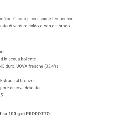
pofilone" sono piccolissime tempestine
ato di verdure caldo o con del brodo
oni
ti in acqua bollente
ANO duro, UOVA fresche (33,4%)
 Estrusa al bronzo
pore di uova delicato
05
 su 100 g di PRODOTTO