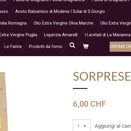
Musso
Aceto Balsamico di Modena I Solai di S.Giorgio
 Emilia Romagna
Olio Extra Vergine Oliva Marche
Olio Extra Vergi
Extra Vergine Puglia
Liquirizia Amarelli
I Lievitati di La Marianna
Le Farine
Prodotti da forno
ORDINA O
SORPRESE
6,00 CHF
Aggiungi al carr