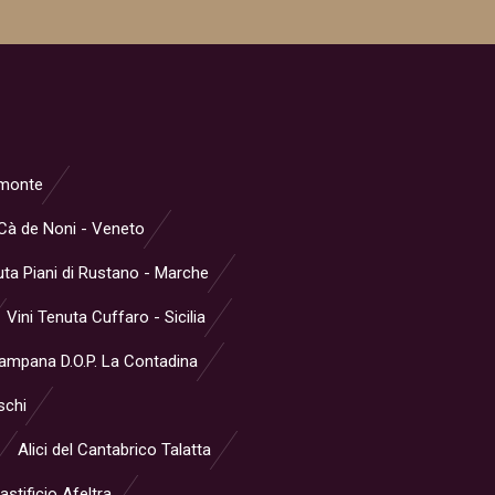
iemonte
Cà de Noni - Veneto
ta Piani di Rustano - Marche
Vini Tenuta Cuffaro - Sicilia
Campana D.O.P. La Contadina
schi
Alici del Cantabrico Talatta
stificio Afeltra