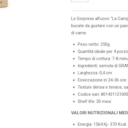
Le Sorprese all'uovo "La Cam
bucate da gustare con un pass
di carne.
Peso netto: 250g
Quantità ideale per 4 porzi
Tempo di cottura: 7-8 minu
Ingredienti: semola di GR
Larghezza: 0,4 cm
Essiccazione in 24-36 ore.
Texture densa e tenace, sa
Codice ean: 80143112100
Shelf life: 30 mesi
VALORI NUTRIZIONALI MEDI
Energia: 1564 Kj- 370 Kcal