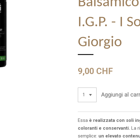
Balsamico
I.G.P. - I S
Giorgio
9,00 CHF
Aggiungi al carr
Essa
è realizzata con soli in
coloranti e conservanti.
La r
semplice:
un elevato contenu