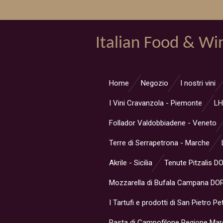
Vai
al
contenuto
Italian Food & Wi
principale
Home
Negozio
I nostri vini
I Vini Cravanzola - Piemonte
LH
Follador Valdobbiadene - Veneto
Terre di Serrapetrona - Marche
Akrile - Sicilia
Tenute Pitzalis D
Mozzarella di Bufala Campana DOP
I Tartufi e prodotti di San Pietro Pe
Pasta di Campofilone Regione Ma