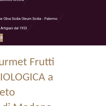
ne Oliva Sicilia Oleum Sicilia - Palermo
 Artigiani dal 1953
RA
rmet Frutti
BIOLOGICA a
ceto