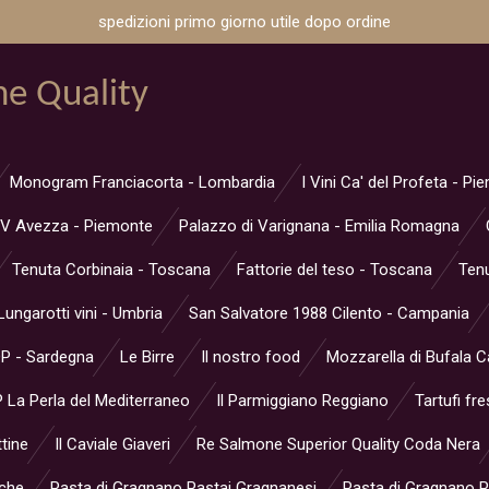
spedizioni primo giorno utile dopo ordine
ne Quality
Monogram Franciacorta - Lombardia
I Vini Ca' del Profeta - P
V Avezza - Piemonte
Palazzo di Varignana - Emilia Romagna
Tenuta Corbinaia - Toscana
Fattorie del teso - Toscana
Tenu
Lungarotti vini - Umbria
San Salvatore 1988 Cilento - Campania
OP - Sardegna
Le Birre
Il nostro food
Mozzarella di Bufala 
 La Perla del Mediterraneo
Il Parmiggiano Reggiano
Tartufi fre
ttine
Il Caviale Giaveri
Re Salmone Superior Quality Coda Nera
rche
Pasta di Gragnano Pastai Gragnanesi
Pasta di Gragnano Pa