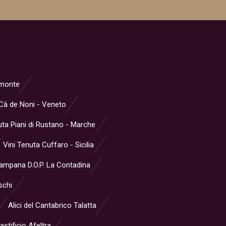
iemonte
Cà de Noni - Veneto
ta Piani di Rustano - Marche
Vini Tenuta Cuffaro - Sicilia
Campana D.O.P. La Contadina
schi
Alici del Cantabrico Talatta
stificio Afeltra