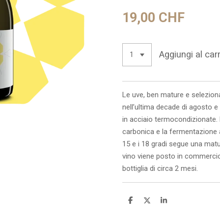
19,00 CHF
Aggiungi al carr
Le uve, ben mature e selezion
nell’ultima decade di agosto 
in acciaio termocondizionate
carbonica e la fermentazione a
15 e i 18 gradi segue una matur
vino viene posto in commercio
bottiglia di circa 2 mesi.
C
C
C
o
o
o
n
n
n