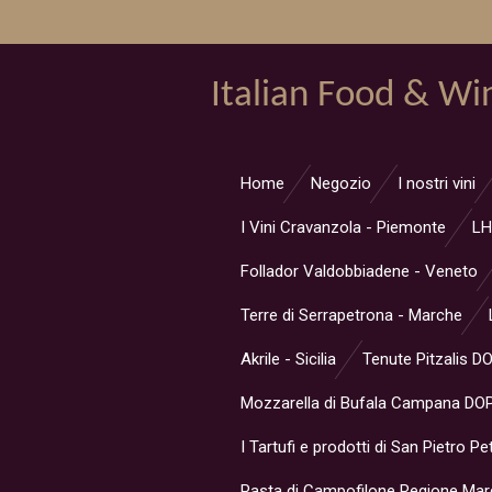
Vai
al
contenuto
Italian Food & Wi
principale
Home
Negozio
I nostri vini
I Vini Cravanzola - Piemonte
LH
Follador Valdobbiadene - Veneto
Terre di Serrapetrona - Marche
Akrile - Sicilia
Tenute Pitzalis D
Mozzarella di Bufala Campana DOP
I Tartufi e prodotti di San Pietro Pe
Pasta di Campofilone Regione Ma