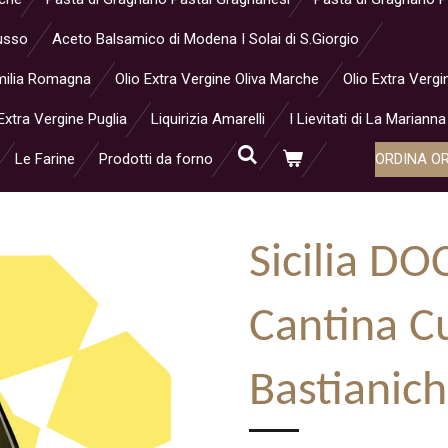
Musso
Aceto Balsamico di Modena I Solai di S.Giorgio
 Emilia Romagna
Olio Extra Vergine Oliva Marche
Olio Extra Vergi
Extra Vergine Puglia
Liquirizia Amarelli
I Lievitati di La Marianna
Le Farine
Prodotti da forno
ORDINA O
Sicilia DOC
Cantina C
Bastianich