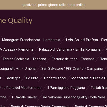
spedizioni primo giorno utile dopo ordine
ne Quality
Monogram Franciacorta - Lombardia
I Vini Ca' del Profeta - P
V Avezza - Piemonte
Palazzo di Varignana - Emilia Romagna
Tenuta Corbinaia - Toscana
Fattorie del teso - Toscana
Tenu
Lungarotti vini - Umbria
San Salvatore 1988 Cilento - Campania
OP - Sardegna
Le Birre
Il nostro food
Mozzarella di Bufala 
 La Perla del Mediterraneo
Il Parmiggiano Reggiano
Tartufi fre
ttine
Il Caviale Giaveri
Re Salmone Superior Quality Coda Nera
rche
Pasta di Gragnano Pastai Gragnanesi
Pasta di Gragnano Pa