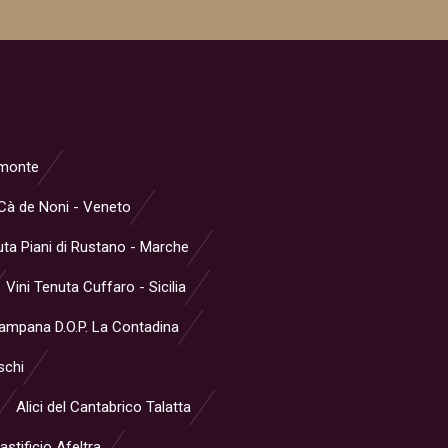
iemonte
Cà de Noni - Veneto
ta Piani di Rustano - Marche
Vini Tenuta Cuffaro - Sicilia
Campana D.O.P. La Contadina
schi
Alici del Cantabrico Talatta
stificio Afeltra