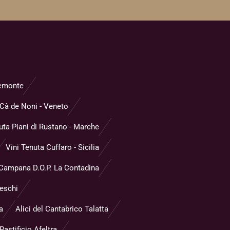
Piemonte
Cà de Noni - Veneto
uta Piani di Rustano - Marche
Vini Tenuta Cuffaro - Sicilia
 Campana D.O.P. La Contadina
reschi
a
Alici del Cantabrico Talatta
astificio Afeltra