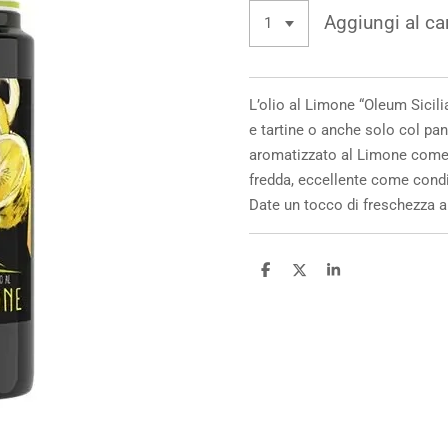
Aggiungi al car
L’
olio al Limone
“Oleum Sicili
e tartine o anche solo col pan
aromatizzato al Limone come 
fredda, eccellente come cond
Date un tocco di freschezza ai 
C
C
C
o
o
o
n
n
n
d
d
d
i
i
i
v
v
v
i
i
i
d
d
d
i
i
i