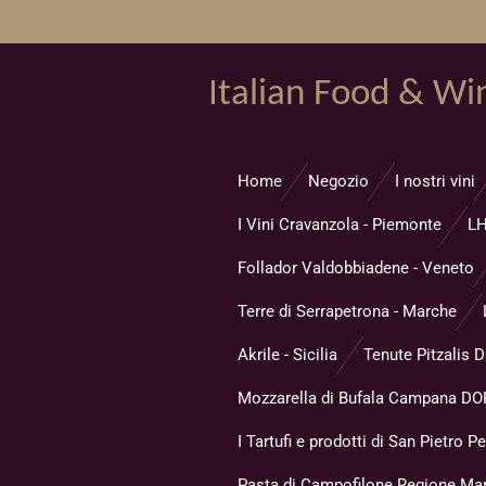
Vai
al
contenuto
Italian Food & Wi
principale
Home
Negozio
I nostri vini
I Vini Cravanzola - Piemonte
LH
Follador Valdobbiadene - Veneto
Terre di Serrapetrona - Marche
Akrile - Sicilia
Tenute Pitzalis 
Mozzarella di Bufala Campana DOP
I Tartufi e prodotti di San Pietro Pe
Pasta di Campofilone Regione Ma