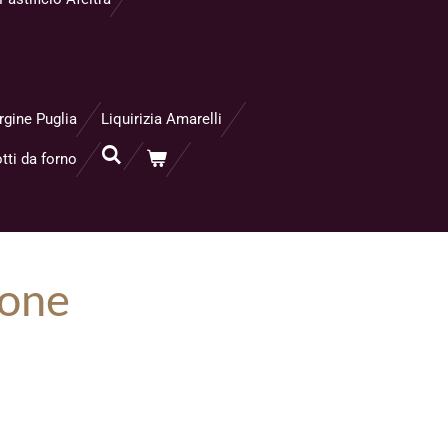
rgine Puglia
Liquirizia Amarelli
tti da forno
mone