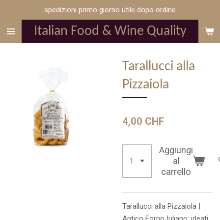
spedizioni primo giorno utile dopo ordine
Vai
al
Italian Food & Wine Quality
contenuto
principale
Tarallucci alla
Pizzaiola
4,00 CHF
Aggiungi
al
carrello
Tarallucci alla Pizzaiola |
Antico Forno Iuliano: ideati