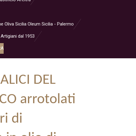
ne Oliva Sicilia Oleum Sicilia - Palermo
 Artigiani dal 1953
RA
 ALICI DEL
O arrotolati
i di