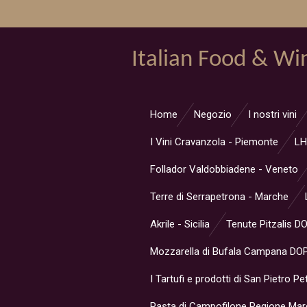
Vai
al
contenuto
Italian Food & Wi
principale
Home
Negozio
I nostri vini
I Vini Cravanzola - Piemonte
LH
Follador Valdobbiadene - Veneto
Terre di Serrapetrona - Marche
Akrile - Sicilia
Tenute Pitzalis D
Mozzarella di Bufala Campana DOP
I Tartufi e prodotti di San Pietro Pe
Pasta di Campofilone Regione Ma