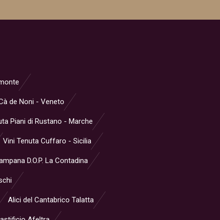
iemonte
Cà de Noni - Veneto
ta Piani di Rustano - Marche
Vini Tenuta Cuffaro - Sicilia
Campana D.O.P. La Contadina
schi
Alici del Cantabrico Talatta
stificio Afeltra