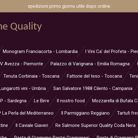
spedizioni primo giorno utile dopo ordine
ne Quality
Monogram Franciacorta - Lombardia
I Vini Ca' del Profeta - P
V Avezza - Piemonte
Palazzo di Varignana - Emilia Romagna
Tenuta Corbinaia - Toscana
Fattorie del teso - Toscana
Tenu
Lungarotti vini - Umbria
San Salvatore 1988 Cilento - Campania
OP - Sardegna
Le Birre
Il nostro food
Mozzarella di Bufala 
 La Perla del Mediterraneo
Il Parmiggiano Reggiano
Tartufi fre
ttine
Il Caviale Giaveri
Re Salmone Superior Quality Coda Nera
rche
Pasta di Gragnano Pastai Gragnanesi
Pasta di Gragnano Pa