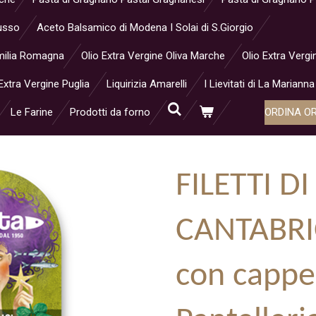
Musso
Aceto Balsamico di Modena I Solai di S.Giorgio
 Emilia Romagna
Olio Extra Vergine Oliva Marche
Olio Extra Vergi
Extra Vergine Puglia
Liquirizia Amarelli
I Lievitati di La Marianna
Le Farine
Prodotti da forno
ORDINA O
FILETTI DI
CANTABRIC
con capper