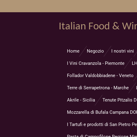
Vai
al
contenuto
Italian Food & Wi
principale
Home
Negozio
I nostri vini
I Vini Cravanzola - Piemonte
LH
Follador Valdobbiadene - Veneto
Terre di Serrapetrona - Marche
Akrile - Sicilia
Tenute Pitzalis 
Mozzarella di Bufala Campana DOP
I Tartufi e prodotti di San Pietro Pe
Pasta di Campofilone Regione Ma