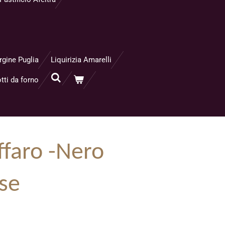
rgine Puglia
Liquirizia Amarelli
tti da forno
ffaro -Nero
ose