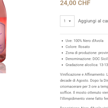
24,00 CHF
Aggiungi al car
Uve:
100% Nero d'Avola
Colore:
Rosato
Zona di produzione:
provin
Denominazione:
DOC Sicil
Gradazione alcolica:
13-13
Vinificazione e Affinamento:
L
decade di Agosto. Dopo la Dira
criomacerare per 3 ore a temp
soffice. Il mosto ottenuto vi
l’illimpidimento viene fatto f