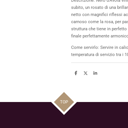
Descrizione:
Nero d’Avola vini
subito, un rosato di una brilla
netto con magnifici riflessi acc
carnoso come la rosa, per pas
struttura che tiene in perfetto
finale perfettamente armonic
Come servirlo:
Servire in cali
temperatura di servizio tra i 1
C
C
C
o
o
o
n
n
n
d
d
d
i
i
i
v
v
v
i
i
i
TOP
d
d
d
i
i
i