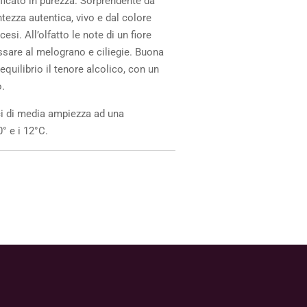
ficato in purezza. Sorprendente da
ntezza autentica, vivo e dal colore
esi. All’olfatto le note di un fiore
sare al melograno e ciliegie. Buona
 equilibrio il tenore alcolico, con un
o.
ci di media ampiezza ad una
0° e i 12°C.