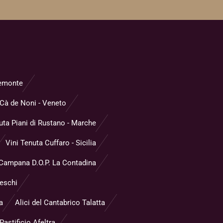
Piemonte
Cà de Noni - Veneto
uta Piani di Rustano - Marche
Vini Tenuta Cuffaro - Sicilia
 Campana D.O.P. La Contadina
reschi
a
Alici del Cantabrico Talatta
astificio Afeltra