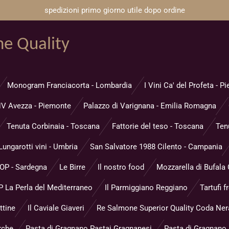
spedizioni primo giorno utile dopo ordine
ne Quality
Monogram Franciacorta - Lombardia
I Vini Ca' del Profeta - 
V Avezza - Piemonte
Palazzo di Varignana - Emilia Romagna
Tenuta Corbinaia - Toscana
Fattorie del teso - Toscana
Ten
Lungarotti vini - Umbria
San Salvatore 1988 Cilento - Campania
DOP - Sardegna
Le Birre
Il nostro food
Mozzarella di Bufala
 La Perla del Mediterraneo
Il Parmiggiano Reggiano
Tartufi f
ttine
Il Caviale Giaveri
Re Salmone Superior Quality Coda Ner
rche
Pasta di Gragnano Pastai Gragnanesi
Pasta di Gragnano P