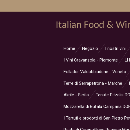
Vai
al
contenuto
Italian Food & Wi
principale
Home
Negozio
I nostri vini
I Vini Cravanzola - Piemonte
LH
Follador Valdobbiadene - Veneto
Terre di Serrapetrona - Marche
Akrile - Sicilia
Tenute Pitzalis D
Mozzarella di Bufala Campana DOP
I Tartufi e prodotti di San Pietro Pe
Pasta di Campofilone Regione Ma