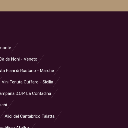
iemonte
Cà de Noni - Veneto
ta Piani di Rustano - Marche
Vini Tenuta Cuffaro - Sicilia
Campana D.O.P. La Contadina
schi
Alici del Cantabrico Talatta
stificio Afeltra