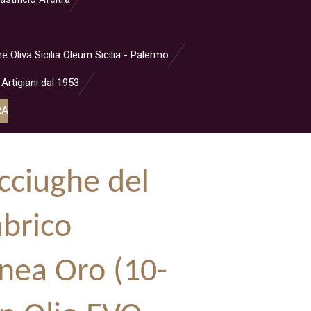
ne Oliva Sicilia Oleum Sicilia - Palermo
 Artigiani dal 1953
RA
Acciughe del
brico
inea Oro (10-