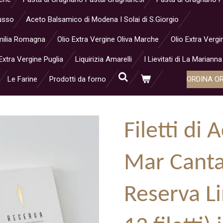
Musso
Aceto Balsamico di Modena I Solai di S.Giorgio
 Emilia Romagna
Olio Extra Vergine Oliva Marche
Olio Extra Vergi
Extra Vergine Puglia
Liquirizia Amarelli
I Lievitati di La Marianna
Le Farine
Prodotti da forno
ORDINA O
Filetti di 
Mar Canta
Reserva L