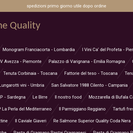
spedizioni primo giorno utile dopo ordine
ne Quality
Monogram Franciacorta - Lombardia
I Vini Ca' del Profeta - P
V Avezza - Piemonte
Palazzo di Varignana - Emilia Romagna
Tenuta Corbinaia - Toscana
Fattorie del teso - Toscana
Tenu
Lungarotti vini - Umbria
San Salvatore 1988 Cilento - Campania
OP - Sardegna
Le Birre
Il nostro food
Mozzarella di Bufala 
 La Perla del Mediterraneo
Il Parmiggiano Reggiano
Tartufi fre
ttine
Il Caviale Giaveri
Re Salmone Superior Quality Coda Nera
rche
Pasta di Gragnano Pastai Gragnanesi
Pasta di Gragnano Pa