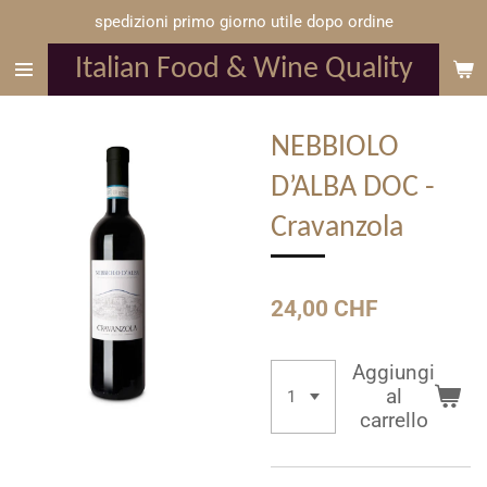
spedizioni primo giorno utile dopo ordine
Vai
al
Italian Food & Wine Quality
contenuto
principale
NEBBIOLO
D’ALBA DOC -
Cravanzola
24,00 CHF
Aggiungi
al
carrello