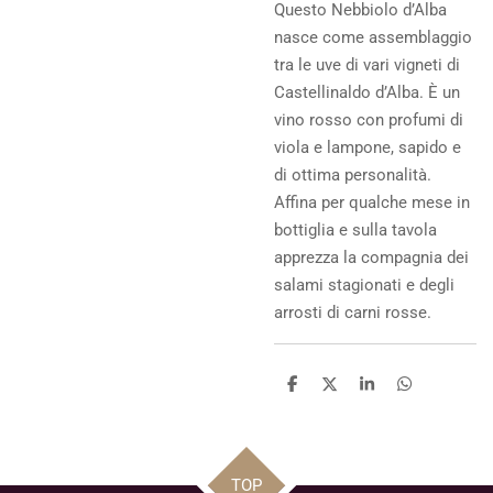
Questo Nebbiolo d’Alba
nasce come assemblaggio
tra le uve di vari vigneti di
Castellinaldo d’Alba. È un
vino rosso con profumi di
viola e lampone, sapido e
di ottima personalità.
Affina per qualche mese in
bottiglia e sulla tavola
apprezza la compagnia dei
salami stagionati e degli
arrosti di carni rosse.
C
C
C
C
o
o
o
o
n
n
n
n
d
d
d
d
i
i
i
i
v
v
v
v
TOP
i
i
i
i