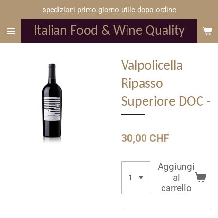
spedizioni primo giorno utile dopo ordine
Vai
al
Italian Food & Wine Quality
contenuto
principale
Valpolicella
Ripasso
Superiore DOC -
30,00 CHF
Aggiungi
al
carrello