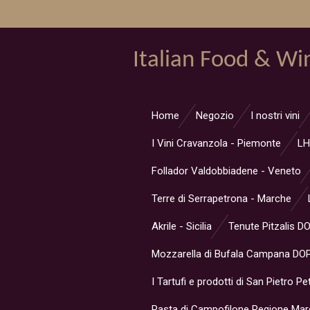
Vai
al
contenuto
Italian Food & Wi
principale
Home
Negozio
I nostri vini
I Vini Cravanzola - Piemonte
LH
Follador Valdobbiadene - Veneto
Terre di Serrapetrona - Marche
Akrile - Sicilia
Tenute Pitzalis D
Mozzarella di Bufala Campana DOP
I Tartufi e prodotti di San Pietro Pe
Pasta di Campofilone Regione Ma