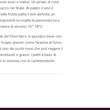
 rossi scuri e maturi. Un petalo di rosa
cco nel finale. Al palato il vino è
lla frutta pulita e ben definita; un
componenti ne esalta la piacevolezza e
ratura di servizio 16°-18°C.
icati del Pinot Nero si sposano bene con
n troppo grasse come faraona al forno,
 è uno dei pochi rossi che può reggere il
rutturati o grassi. I piatti a base di
 in sintonia con le caratteristiche