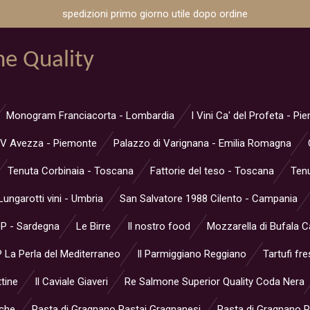
spedizioni primo giorno utile dopo ordine
ne Quality
Monogram Franciacorta - Lombardia
I Vini Ca' del Profeta - P
V Avezza - Piemonte
Palazzo di Varignana - Emilia Romagna
Tenuta Corbinaia - Toscana
Fattorie del teso - Toscana
Tenu
Lungarotti vini - Umbria
San Salvatore 1988 Cilento - Campania
OP - Sardegna
Le Birre
Il nostro food
Mozzarella di Bufala 
 La Perla del Mediterraneo
Il Parmiggiano Reggiano
Tartufi fre
ttine
Il Caviale Giaveri
Re Salmone Superior Quality Coda Nera
rche
Pasta di Gragnano Pastai Gragnanesi
Pasta di Gragnano Pa