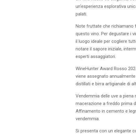
un'esperienza esplorativa unic
palati.
Note fruttate che richiamano fr
questo vino. Per degustare i vi
il luogo ideale per cogliere tu
notare il sapore iniziale, inte
esperti assaggiatori.
WineHunter Award Rosso 2024.
viene assegnato annualmente all
distillati e birra artigianale di al
Vendemmia delle uve a piena m
macerazione a freddo prima de
Affinamento in cemento e legn
vendemmia.
Si presenta con un elegante co