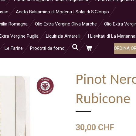
Musso
Aceto Balsamico di Modena I Solai di S.Giorgio
 Emilia Romagna
Olio Extra Vergine Oliva Marche
Olio Extra Vergi
Extra Vergine Puglia
Liquirizia Amarelli
I Lievitati di La Marianna
Le Farine
Prodotti da forno
ORDINA O
Pinot Ner
Rubicone
30,00 CHF