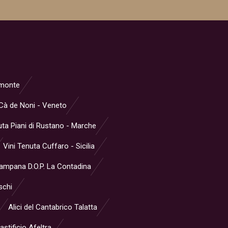
iemonte
Cà de Noni - Veneto
ta Piani di Rustano - Marche
Vini Tenuta Cuffaro - Sicilia
Campana D.O.P. La Contadina
schi
Alici del Cantabrico Talatta
stificio Afeltra