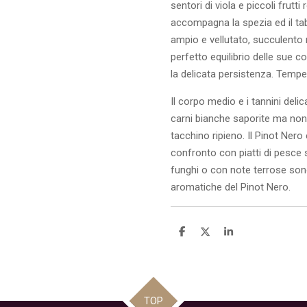
sentori di viola e piccoli frutti
accompagna la spezia ed il taba
ampio e vellutato, succulento ne
perfetto equilibrio delle sue 
la delicata persistenza. Tempe
Il corpo medio e i tannini del
carni bianche saporite ma no
tacchino ripieno. Il Pinot Nero
confronto con piatti di pesce st
funghi o con note terrose sono
aromatiche del Pinot Nero.
C
C
C
o
o
o
n
n
n
d
d
d
i
i
i
v
v
v
i
i
i
TOP