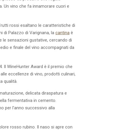
a. Un vino che fa innamorare cuori e
utti rossi esaltano le caratteristiche di
ni di Palazzo di Varignana, la
cantina
è
tte le sensazioni gustative, cercando di
rmedio e finale del vino accompagnati da
 Il WineHunter Award è il premio che
e eccellenze di vino, prodotti culinari,
ta qualità.
aturazione, delicata diraspatura e
lla fermentativa in cemento.
o per l'anno successivo alla
lore rosso rubino. Il naso si apre con