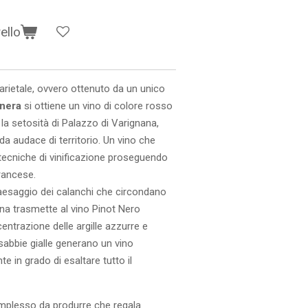
ello
arietale, ovvero ottenuto da un unico
 nera
si ottiene un vino di colore rosso
la setosità di Palazzo di Varignana,
fida audace di territorio. Un vino che
tecniche di vinificazione proseguendo
francese.
 paesaggio dei calanchi che circondano
ana trasmette al vino Pinot Nero
entrazione delle argille azzurre e
sabbie gialle generano un vino
 in grado di esaltare tutto il
omplesso da produrre che regala