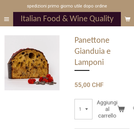
spedizioni primo giorno utile dopo ordine
Vai
al
Italian Food & Wine Quality
contenuto
principale
Panettone
Gianduia e
Lamponi
55,00 CHF
Aggiungi
al
carrello