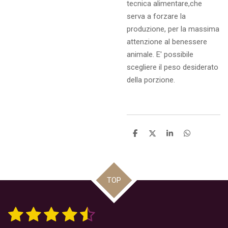
tecnica alimentare,che
serva a forzare la
produzione, per la massima
attenzione al benessere
animale. E' possibile
scegliere il peso desiderato
della porzione.
C
C
C
C
o
o
o
o
n
n
n
n
d
d
d
d
i
i
i
i
v
v
v
v
TOP
i
i
i
i
d
d
d
d
i
i
i
i
1
2
3
4
5
I
V
n
a
v