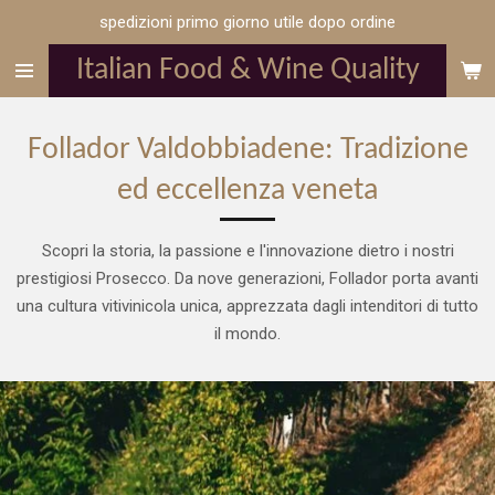
spedizioni primo giorno utile dopo ordine
Vai
al
Italian Food & Wine Quality
contenuto
principale
Follador Valdobbiadene: Tradizione
ed eccellenza veneta
Scopri la storia, la passione e l'innovazione dietro i nostri
prestigiosi Prosecco. Da nove generazioni, Follador porta avanti
una cultura vitivinicola unica, apprezzata dagli intenditori di tutto
il mondo.