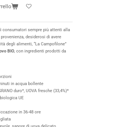
rello
di consumatori sempre più attenti alla
o provenienza, desiderosi di avere
ità degli alimenti, “La Campofilone”
uovo BIO
, con ingredienti prodotti da
orzioni
inuti in acqua bollente
 GRANO duro*, UOVA fresche (33,4%)*
 biologica UE
iccazione in 36-48 ore
gliata
evole, sapore di uova delicato