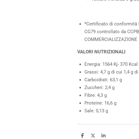
*Certificato di conformit
CG79 controllato da CCP
COMMERCIALIZZAZIONE 
VALORI NUTRIZIONALI
Energia: 1564 Kj- 370 Kcal
Grassi: 4,7 g di cui 1,4 g di
Carboidrati: 63,1 g
Zuccheri: 2,4 g
Fibre: 4,3 g
Proteine: 16,6 g
Sale: 0,13 g
C
C
C