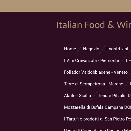
Vai
al
contenuto
Italian Food & Wi
principale
Home
Negozio
I nostri vini
I Vini Cravanzola - Piemonte
LH
Follador Valdobbiadene - Veneto
Terre di Serrapetrona - Marche
Akrile - Sicilia
Tenute Pitzalis 
Mozzarella di Bufala Campana DOP
I Tartufi e prodotti di San Pietro Pe
Pasta di Campofilone Regione Ma