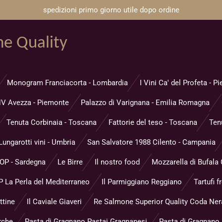
spedizioni primo giorno utile dopo ordine
ne Quality
Monogram Franciacorta - Lombardia
I Vini Ca' del Profeta - 
V Avezza - Piemonte
Palazzo di Varignana - Emilia Romagna
Tenuta Corbinaia - Toscana
Fattorie del teso - Toscana
Ten
Lungarotti vini - Umbria
San Salvatore 1988 Cilento - Campania
DOP - Sardegna
Le Birre
Il nostro food
Mozzarella di Bufala
 La Perla del Mediterraneo
Il Parmiggiano Reggiano
Tartufi f
ttine
Il Caviale Giaveri
Re Salmone Superior Quality Coda Ner
rche
Pasta di Gragnano Pastai Gragnanesi
Pasta di Gragnano P