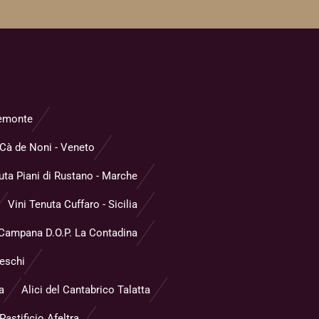
Piemonte
Cà de Noni - Veneto
uta Piani di Rustano - Marche
Vini Tenuta Cuffaro - Sicilia
 Campana D.O.P. La Contadina
reschi
a
Alici del Cantabrico Talatta
astificio Afeltra