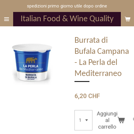
spedizioni primo giorno utile dopo ordine
Vai
al
Italian Food & Wine Quality
contenuto
principale
Burrata di
Bufala Campana
- La Perla del
Mediterraneo
6,20 CHF
Aggiungi
al
carrello