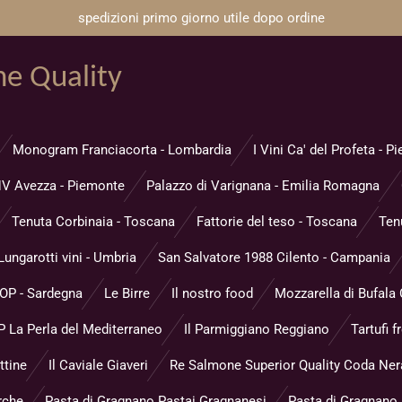
spedizioni primo giorno utile dopo ordine
ne Quality
Monogram Franciacorta - Lombardia
I Vini Ca' del Profeta - 
V Avezza - Piemonte
Palazzo di Varignana - Emilia Romagna
Tenuta Corbinaia - Toscana
Fattorie del teso - Toscana
Ten
Lungarotti vini - Umbria
San Salvatore 1988 Cilento - Campania
DOP - Sardegna
Le Birre
Il nostro food
Mozzarella di Bufala
 La Perla del Mediterraneo
Il Parmiggiano Reggiano
Tartufi f
ttine
Il Caviale Giaveri
Re Salmone Superior Quality Coda Ner
rche
Pasta di Gragnano Pastai Gragnanesi
Pasta di Gragnano P