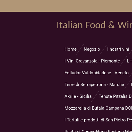
Vai
al
contenuto
Italian Food & Wi
principale
Home
Negozio
I nostri vini
I Vini Cravanzola - Piemonte
LH
Follador Valdobbiadene - Veneto
Terre di Serrapetrona - Marche
Akrile - Sicilia
Tenute Pitzalis 
Mozzarella di Bufala Campana DOP
I Tartufi e prodotti di San Pietro Pe
Pasta di Campofilone Regione Ma