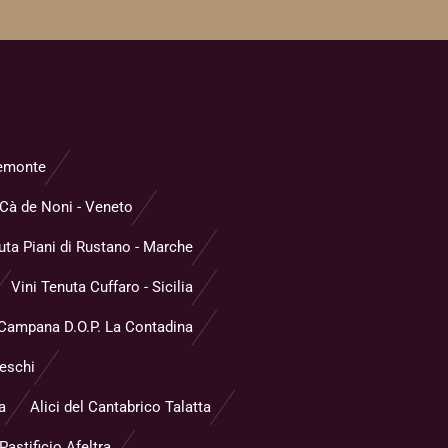
Piemonte
Cà de Noni - Veneto
uta Piani di Rustano - Marche
Vini Tenuta Cuffaro - Sicilia
 Campana D.O.P. La Contadina
reschi
a
Alici del Cantabrico Talatta
astificio Afeltra