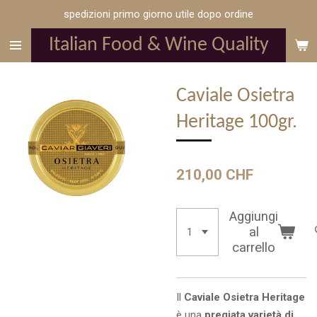
spedizioni primo giorno utile dopo ordine
Vai
al
Italian Food & Wine Quality
contenuto
principale
Caviale Osietra
Heritage 100gr.
210,00 CHF
Aggiungi
al
carrello
Il
Caviale Osietra Heritage
è una
pregiata varietà di